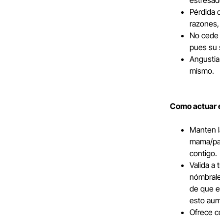
estresad
Pérdida d
razones,
No cede r
pues su 
Angustia
mismo.
Como actuar 
Manten l
mama/papa
contigo.
Valida a 
nómbrale
de que e
esto aum
Ofrece c