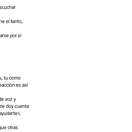
escuchar
e el llanto,
arse por sí
s, tu como
eacción es así
 de voz y
«me doy cuenta
ayudarte»,
que otras