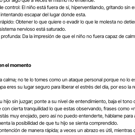
o por algo que a veces el mismo no entiende.
e control: El niño está fuera de sí, hiperventilando, gritando sin 
 intentando escapar del lugar donde esta.
ápido: Obtener lo que quiere o evadir lo que le molesta no detien
sistema nervioso está saturado.
 profunda: Da la impresión de que el niño no fuera capaz de calm
en el momento
a calma; no te lo tomes como un ataque personal porque no lo e
 eres su lugar seguro para liberar el estrés del día, por eso la r
tu hijo sin juzgar; ponte a su nivel de entendimiento, baja el tono
 con cierta tranquilidad lo que estas observando, frases como 
stás muy enojado, pero así no puedo entenderte, háblame para 
enta la posibilidad de que tu hijo se sienta comprendido.
ontención de manera rápida; a veces un abrazo es útil, mientras 