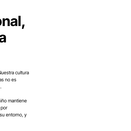
nal,
a
Nuestra cultura
as no es
.
 niño mantiene
 por
su entorno, y