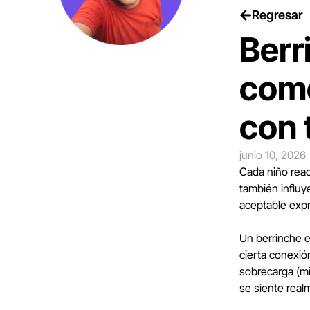
Regresar
Berr
como
con 
junio 10, 2026
Cada niño reac
también influy
aceptable expr
Un berrinche e
cierta conexió
sobrecarga (mi
se siente rea