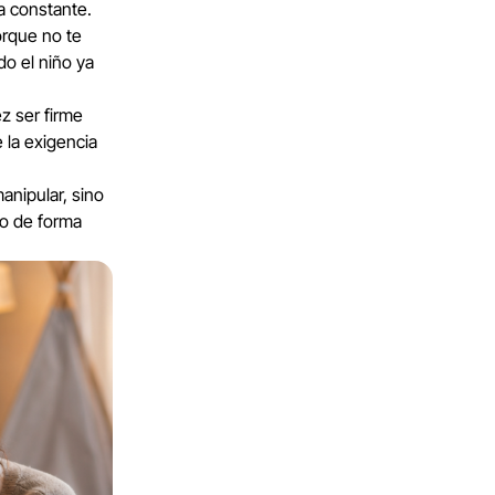
a constante.
orque no te
do el niño ya
ez ser firme
e la exigencia
anipular, sino
to de forma