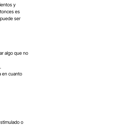
ientos y
ntonces es
 puede ser
tar algo que no
.
a en cuanto
estimulado o