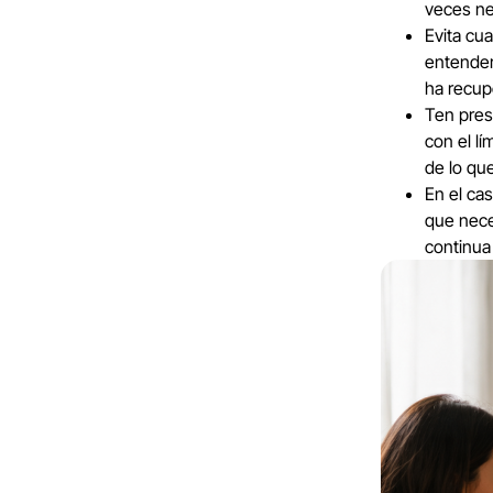
veces ne
Evita cu
entender
ha recup
Ten prese
con el lí
de lo que
En el ca
que nece
continua 