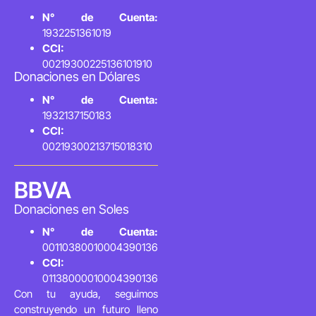
N° de Cuenta:
1932251361019
CCI:
00219300225136101910
Donaciones en Dólares
N° de Cuenta:
1932137150183
CCI:
00219300213715018310
BBVA
Donaciones en Soles
N° de Cuenta:
00110380010004390136
CCI:
01138000010004390136
Con tu ayuda, seguimos
construyendo un futuro lleno