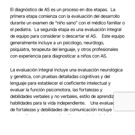
El diagnóstico de AS es un proceso en dos etapas. La
primera etapa comienza con la evaluación del desarrollo
durante un examen de “niño sano” con el médico familiar o
el pediatra. La segunda etapa es una evaluación integral
de equipo para considerar o descartar el AS. Este equipo
generalmente incluye a un psicólogo, neurólogo,
psiquiatra, terapeuta del lenguaje, y otros profesionales
con experiencia para diagnosticar a niños con AS.
La evaluación integral incluye una evaluación neurológica
y genética, con pruebas detalladas cognitivas y del
lenguaje para establecer el coeficiente intelectual y
evaluar la función psicomotora, las fortalezas y
debilidades verbales y no verbales, estilo de aprendizaje, y
habilidades para la vida independiente. Una evaluación
de fortalezas y debilidades de comunicación incluye
evaluar formas de comunicación no verbales (miradas y
gestos); el uso de lenguaje no literal (metáforas, ironía,
idioteces y humor); patrones de inflexión, estrés y