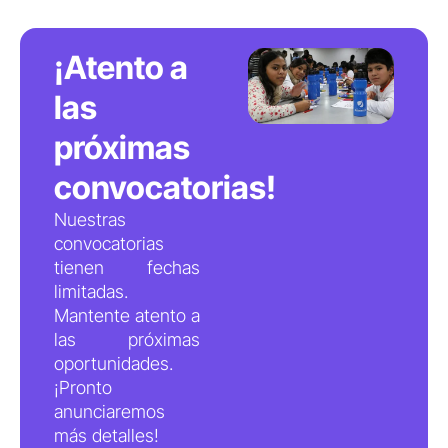
¡Atento a
las
próximas
convocatorias!
Nuestras
convocatorias
tienen fechas
limitadas.
Mantente atento a
las próximas
oportunidades.
¡Pronto
anunciaremos
más detalles!