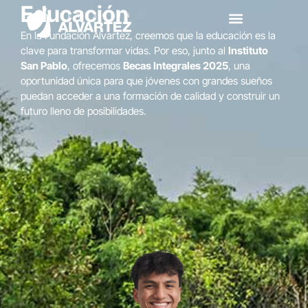
Educación
En la Fundación Alvartez, creemos que la educación es la
clave para transformar vidas. Por eso, junto al
Instituto
San Pablo
, ofrecemos
Becas Integrales 2025
, una
oportunidad única para que jóvenes con grandes sueños
puedan acceder a una formación de calidad y construir un
futuro lleno de posibilidades.